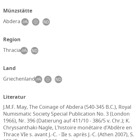
Münzstätte
Abdera
Region
Thracia
Land
Griechenland
Literatur
J.M.F. May, The Coinage of Abdera (540-345 B.C.), Royal
Numismatic Society Special Publication No. 3 (London
1966), Nr. 396 (Datierung auf 411/10 - 386/5 v. Chr.); K.
Chryssanthaki-Nagle, L'histoire monétaire d'Abdère en
Thrace VIe s. avant J.-C. - IIe s. après J.-C. (Athen 2007), S.