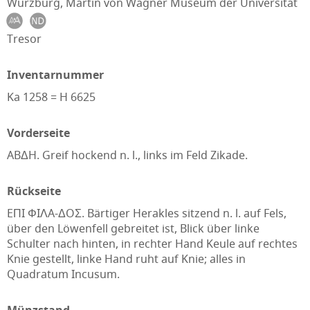
Würzburg, Martin von Wagner Museum der Universität
Tresor
Inventarnummer
Ka 1258 = H 6625
Vorderseite
ABΔH. Greif hockend n. l., links im Feld Zikade.
Rückseite
EΠI ΦIΛA-ΔOΣ. Bärtiger Herakles sitzend n. l. auf Fels,
über den Löwenfell gebreitet ist, Blick über linke
Schulter nach hinten, in rechter Hand Keule auf rechtes
Knie gestellt, linke Hand ruht auf Knie; alles in
Quadratum Incusum.